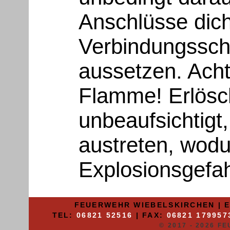
Anschlüsse dich
Verbindungsschl
aussetzen. Acht
Flamme! Erlösc
unbeaufsichtigt
austreten, wod
Explosionsgefah
FEUERWEHR WIEBELSKIRCHEN | E
TEL:
06821 52516
| FAX:
06821 179957
© 2017 - 2026 