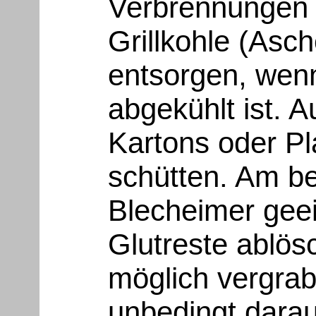
Verbrennungen f
Grillkohle (Asch
entsorgen, wenn
abgekühlt ist. A
Kartons oder Pl
schütten. Am be
Blecheimer geei
Glutreste ablö
möglich vergrab
unbedingt darau